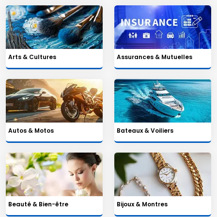
Arts & Cultures
Assurances & Mutuelles
Autos & Motos
Bateaux & Voiliers
Beauté & Bien-être
Bijoux & Montres