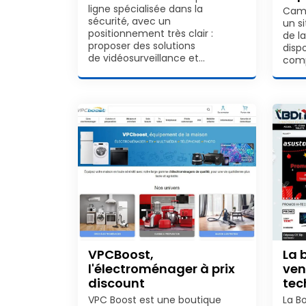
ligne spécialisée dans la
Came
sécurité, avec un
un si
positionnement très clair :
de la
proposer des solutions
dispo
de vidéosurveillance et…
comp
VPCBoost,
La 
l'électroménager à prix
ven
discount
tec
VPC Boost est une boutique
La B