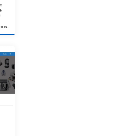
ne
e
t
vous…