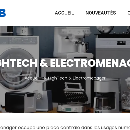
ACCUEIL
NOUVEAUTÉS
G
GHTECH & ELECTROMENA
Accueil
HighTech & Electromenager
ménager occupe une place centrale dans les usages numériq