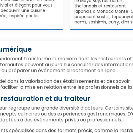
Le Maya Bay, restaurant
ivial et élégant pour vous
thaïlandais et restaurant
e découvrir une cuisine
japonais à Monaco Monte-C
née, inspirée par les…
proposant sushis, teppanyak
nems, sashimis, curry, dim 
 numérique
ément transformé la manière dont les restaurants et les
ternautes peuvent aujourd’hui consulter des informations
es ou préparer un événement directement en ligne.
tiel dans la valorisation des établissements et des savoir-
ciliter la mise en relation entre les professionnels de la 
 restauration et du traiteur
teur regroupe une grande diversité d’acteurs. Certains si
oncepts culinaires ou des expériences gastronomiques. D’
adaptées à des événements privés ou professionnels.
 spécialisés dans des formats précis, comme la restaurat