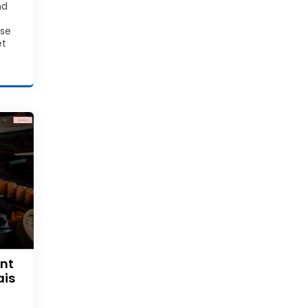
nd
se
et
nt
ais