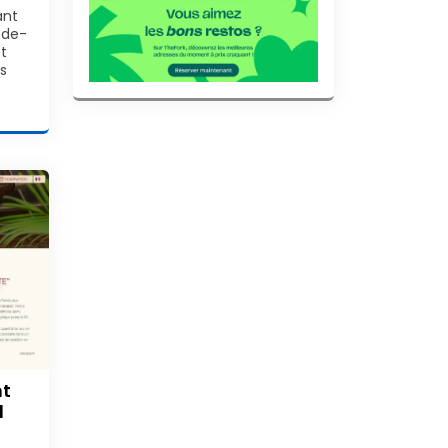
ant
-de-
t
s
nt
l