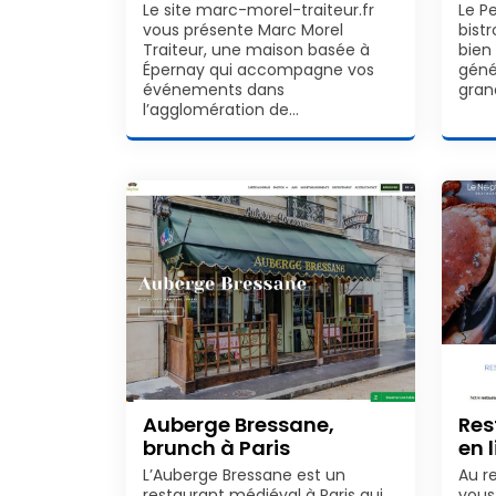
Le site marc-morel-traiteur.fr
Le P
vous présente Marc Morel
bistr
Traiteur, une maison basée à
bien
Épernay qui accompagne vos
géné
événements dans
gran
l’agglomération de…
Auberge Bressane,
Res
brunch à Paris
en 
L’Auberge Bressane est un
Au r
restaurant médiéval à Paris qui
vous