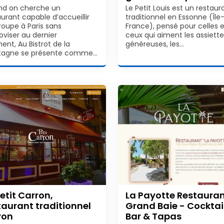
d on cherche un
Le Petit Louis est un restaur
aurant capable d’accueillir
traditionnel en Essonne (Île
roupe à Paris sans
France), pensé pour celles e
oviser au dernier
ceux qui aiment les assiette
nt, Au Bistrot de la
généreuses, les…
agne se présente comme…
Petit Carron,
La Payotte Restaura
taurant traditionnel
Grand Baie - Cocktai
yon
Bar & Tapas