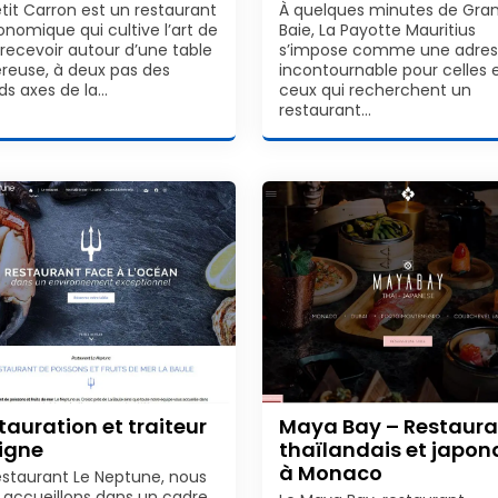
etit Carron est un restaurant
À quelques minutes de Gra
onomique qui cultive l’art de
Baie, La Payotte Mauritius
 recevoir autour d’une table
s’impose comme une adres
reuse, à deux pas des
incontournable pour celles 
ds axes de la…
ceux qui recherchent un
restaurant…
tauration et traiteur
Maya Bay – Restaura
ligne
thaïlandais et japon
à Monaco
estaurant Le Neptune, nous
 accueillons dans un cadre