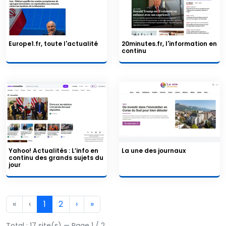
Europe1.fr, toute l'actualité
20minutes.fr, l'information en
continu
Yahoo! Actualités : L’info en
La une des journaux
continu des grands sujets du
jour
«
‹
1
2
›
»
Total : 17 site(s) — Page 1 / 2