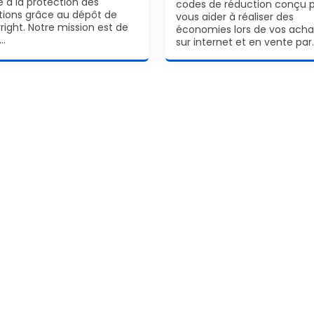
é à la protection des
codes de réduction conçu 
tions grâce au dépôt de
vous aider à réaliser des
right. Notre mission est de
économies lors de vos acha
…
sur internet et en vente par