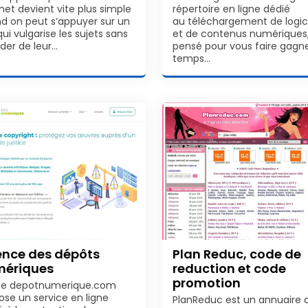
rnet devient vite plus simple
répertoire en ligne dédié
d on peut s’appuyer sur un
au téléchargement de logic
qui vulgarise les sujets sans
et de contenus numériques
ider de leur…
pensé pour vous faire gagn
temps…
nce des dépôts
Plan Reduc, code de
ériques
reduction et code
promotion
ite depotnumerique.com
ose un service en ligne
PlanReduc est un annuaire 