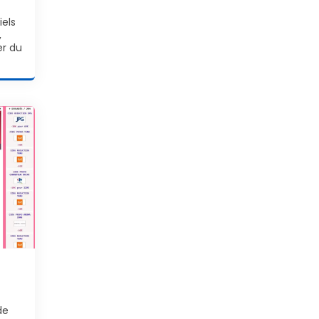
iels
,
er du
de