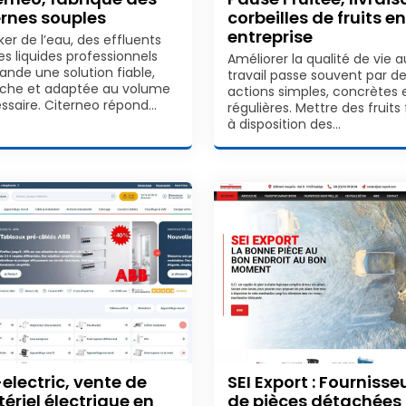
ernes souples
corbeilles de fruits en
entreprise
ker de l’eau, des effluents
es liquides professionnels
Améliorer la qualité de vie a
nde une solution fiable,
travail passe souvent par d
che et adaptée au volume
actions simples, concrètes 
ssaire. Citerneo répond…
régulières. Mettre des fruits 
à disposition des…
-electric, vente de
SEI Export : Fournisse
ériel électrique en
de pièces détachées