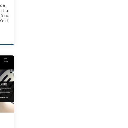
èce
st à
sé ou
c’est