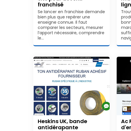
franchisé
lig
Se lancer en franchise demande
Trou
bien plus que repérer une
produ
enseigne connue. Il faut
bonn
comparer les secteurs, mesurer
marq
l’apport nécessaire, comprendre
suff
le…
navi
Heskins UK, bande
Ac 
antidérapante
d'e