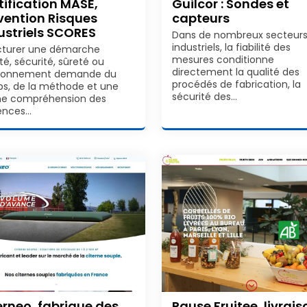
tification MASE,
Guilcor : Sondes et
vention Risques
capteurs
ustriels SCORES
Dans de nombreux secteur
industriels, la fiabilité des
cturer une démarche
mesures conditionne
té, sécurité, sûreté ou
directement la qualité des
ronnement demande du
procédés de fabrication, la
s, de la méthode et une
sécurité des…
e compréhension des
ences…
erneo, fabrique des
Pause Fruitee, livrais