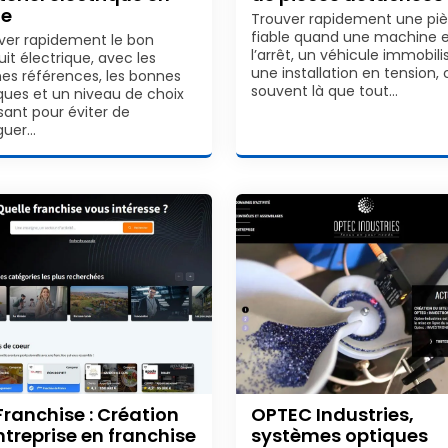
ne
Trouver rapidement une pi
fiable quand une machine e
ver rapidement le bon
l’arrêt, un véhicule immobili
it électrique, avec les
une installation en tension, 
es références, les bonnes
souvent là que tout…
ues et un niveau de choix
isant pour éviter de
guer…
Franchise : Création
OPTEC Industries,
ntreprise en franchise
systèmes optiques