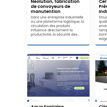
Neolution, fabrication
Cer
de convoyeurs de
Pré
manutention
Ind
Dans une entreprise industrielle
Stru
ou une plateforme logistique, la
quali
circulation des produits
envi
influence directement la
temp
productivité, la sécurité des…
bonn
exig
Aqua Fontaine,
Cit