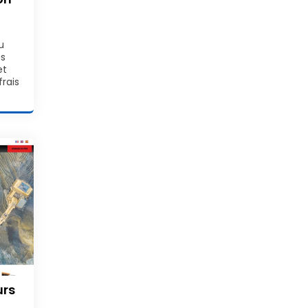
u
es
et
frais
urs