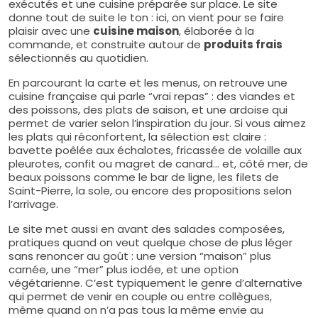
exécutés et une cuisine préparée sur place. Le site
donne tout de suite le ton : ici, on vient pour se faire
plaisir avec une
cuisine maison
, élaborée à la
commande, et construite autour de
produits frais
sélectionnés au quotidien.
En parcourant la carte et les menus, on retrouve une
cuisine française qui parle “vrai repas” : des viandes et
des poissons, des plats de saison, et une ardoise qui
permet de varier selon l’inspiration du jour. Si vous aimez
les plats qui réconfortent, la sélection est claire :
bavette poêlée aux échalotes, fricassée de volaille aux
pleurotes, confit ou magret de canard… et, côté mer, de
beaux poissons comme le bar de ligne, les filets de
Saint-Pierre, la sole, ou encore des propositions selon
l’arrivage.
Le site met aussi en avant des salades composées,
pratiques quand on veut quelque chose de plus léger
sans renoncer au goût : une version “maison” plus
carnée, une “mer” plus iodée, et une option
végétarienne. C’est typiquement le genre d’alternative
qui permet de venir en couple ou entre collègues,
même quand on n’a pas tous la même envie au