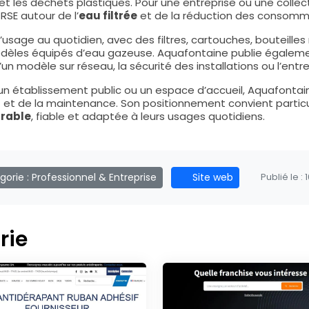
 les déchets plastiques. Pour une entreprise ou une collecti
RSE autour de l’
eau filtrée
et de la réduction des consomma
age au quotidien, avec des filtres, cartouches, bouteilles 
odèles équipés d’eau gazeuse. Aquafontaine publie également
n modèle sur réseau, la sécurité des installations ou l’entre
, un établissement public ou un espace d’accueil, Aquafonta
at et de la maintenance. Son positionnement convient partic
urable
, fiable et adaptée à leurs usages quotidiens.
orie :
Professionnel & Entreprise
Site web
Publié le :
rie