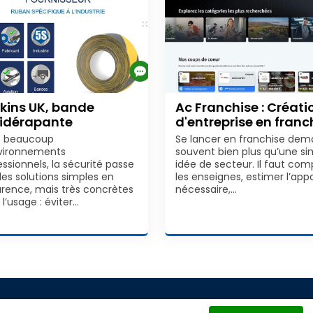
kins UK, bande
Ac Franchise : Créati
idérapante
d'entreprise en franc
s beaucoup
Se lancer en franchise de
vironnements
souvent bien plus qu’une si
essionnels, la sécurité passe
idée de secteur. Il faut com
des solutions simples en
les enseignes, estimer l’app
rence, mais très concrètes
nécessaire,…
l’usage : éviter…
026
Franco-Web
Tous droits réservés
Contact
Mentions lég