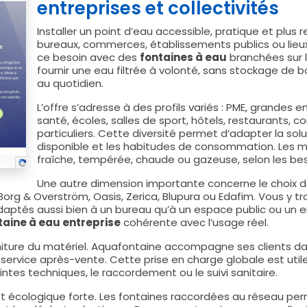
entreprises et collectivités
Installer un point d’eau accessible, pratique et plus 
bureaux, commerces, établissements publics ou lieu
ce besoin avec des
fontaines à eau
branchées sur 
fournir une eau filtrée à volonté, sans stockage de
au quotidien.
L’offre s’adresse à des profils variés : PME, grandes e
santé, écoles, salles de sport, hôtels, restaurants, 
particuliers. Cette diversité permet d’adapter la solut
disponible et les habitudes de consommation. Les m
fraîche, tempérée, chaude ou gazeuse, selon les bes
Une autre dimension importante concerne le choix d
org & Overström, Oasis, Zerica, Blupura ou Edafim. Vous y t
aptés aussi bien à un bureau qu’à un espace public ou un e
taine à eau entreprise
cohérente avec l’usage réel.
niture du matériel. Aquafontaine accompagne ses clients dans l
 service après-vente. Cette prise en charge globale est utile
intes techniques, le raccordement ou le suivi sanitaire.
 écologique forte. Les fontaines raccordées au réseau perme