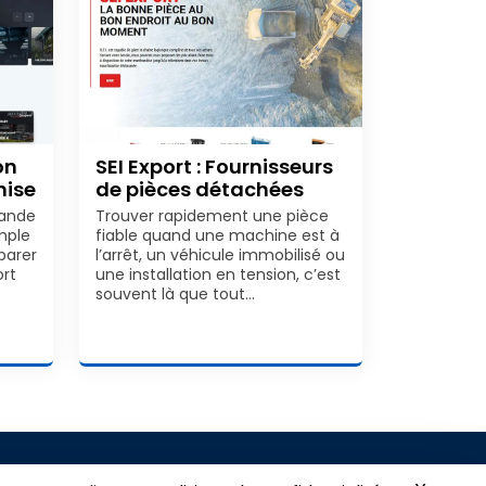
on
SEI Export : Fournisseurs
hise
de pièces détachées
mande
Trouver rapidement une pièce
mple
fiable quand une machine est à
parer
l’arrêt, un véhicule immobilisé ou
ort
une installation en tension, c’est
souvent là que tout…
ales
A propos