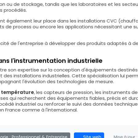
on ou de stockage, tandis que les laboratoires et les sect
rs procédés.
t également leur place dans les installations CVC (chauffage
nts de process ou encore les applications nécessitant une 
apacité de l'entreprise à développer des produits adaptés à
ns l'instrumentation industrielle
tre son expertise sur la conception d'équipements destinés
es installations industrielles. Cette spécialisation lui pe
pagnant l'évolution des technologies de mesure.
 température
, les capteurs de pression, les instruments 
ises qui recherchent des équipements fiables, précis et dur
rocédé industriel ou renforcer le suivi des données technique
en France comme à l'international.
rie :
Professionnel & Entreprise
Site web
Mise à jour :