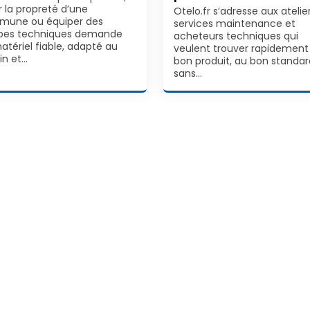
r la propreté d’une
Otelo.fr s’adresse aux atelier
une ou équiper des
services maintenance et
pes techniques demande
acheteurs techniques qui
atériel fiable, adapté au
veulent trouver rapidement 
in et…
bon produit, au bon standar
sans…