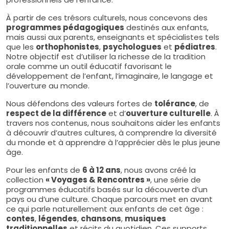
À partir de ces trésors culturels, nous concevons des
programmes pédagogiques
destinés aux enfants,
mais aussi aux parents, enseignants et spécialistes tels
que les
orthophonistes
,
psychologues
et
pédiatres
.
Notre objectif est d’utiliser la richesse de la tradition
orale comme un outil éducatif favorisant le
développement de l’enfant, l’imaginaire, le langage et
l’ouverture au monde.
Nous défendons des valeurs fortes de
tolérance
, de
respect de la différence
et d’
ouverture culturelle
. À
travers nos contenus, nous souhaitons aider les enfants
à découvrir d’autres cultures, à comprendre la diversité
du monde et à apprendre à l’apprécier dès le plus jeune
âge.
Pour les enfants de
6 à 12 ans
, nous avons créé la
collection
« Voyages & Rencontres »
, une série de
programmes éducatifs basés sur la découverte d’un
pays ou d’une culture. Chaque parcours met en avant
ce qui parle naturellement aux enfants de cet âge :
contes
,
légendes
,
chansons
,
musiques
traditionnelles
et récits du quotidien. Ces supports