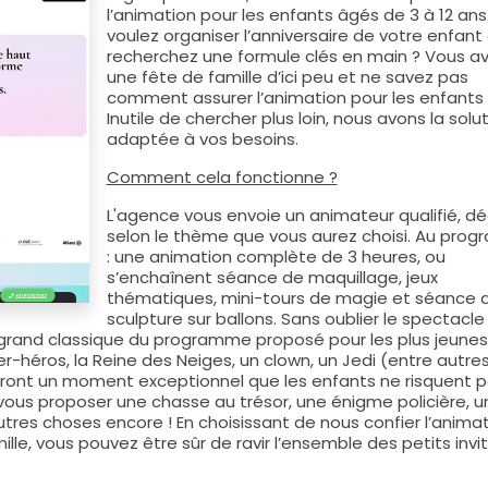
l’animation pour les enfants âgés de 3 à 12 ans
voulez organiser l’anniversaire de votre enfant
recherchez une formule clés en main ? Vous a
une fête de famille d’ici peu et ne savez pas
comment assurer l’animation pour les enfants 
Inutile de chercher plus loin, nous avons la solu
adaptée à vos besoins.
Comment cela fonctionne ?
L'agence vous envoie un animateur qualifié, d
selon le thème que vous aurez choisi. Au pro
: une animation complète de 3 heures, ou
s’enchaînent séance de maquillage, jeux
thématiques, mini-tours de magie et séance 
sculpture sur ballons. Sans oublier le spectacle
 grand classique du programme proposé pour les plus jeunes
per-héros, la Reine des Neiges, un clown, un Jedi (entre autre
iront un moment exceptionnel que les enfants ne risquent 
 vous proposer une chasse au trésor, une énigme policière, u
tres choses encore ! En choisissant de nous confier l’anima
lle, vous pouvez être sûr de ravir l’ensemble des petits invit