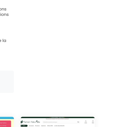
sons
tions
e la