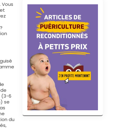
. Vous
 et
vez
?
tion
éguisé
gramme
de
 de
 (3-6
s) se
pas
ne
tion du
és,