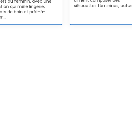
aiment composer des
ivers du féminin, avec une
silhouettes féminines, actue
tion qui mêle lingerie,
lots de bain et prêt-à-
er,…