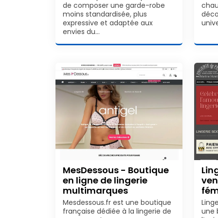
de composer une garde-robe
chau
moins standardisée, plus
déco
expressive et adaptée aux
unive
envies du…
MesDessous - Boutique
Lin
en ligne de lingerie
ven
multimarques
fém
Mesdessous.fr est une boutique
Ling
française dédiée à la lingerie de
une 