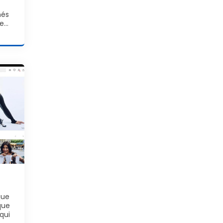
més
te…
que
que
qui