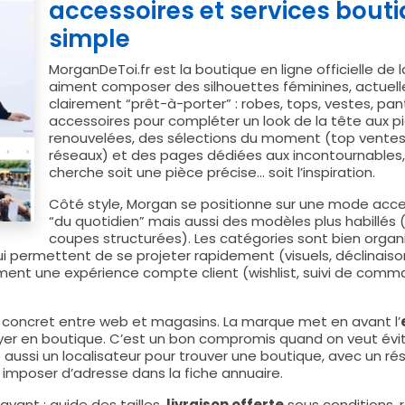
accessoires et services bout
simple
MorganDeToi.fr est la boutique en ligne officielle de
aiment composer des silhouettes féminines, actuelles 
clairement “prêt-à-porter” : robes, tops, vestes, pan
accessoires pour compléter un look de la tête aux pi
renouvelées, des sélections du moment (top ventes,
réseaux) et des pages dédiées aux incontournables,
cherche soit une pièce précise… soit l’inspiration.
Côté style, Morgan se positionne sur une mode acces
“du quotidien” mais aussi des modèles plus habillés (r
coupes structurées). Les catégories sont bien organis
qui permettent de se projeter rapidement (visuels, déclinaison
nt une expérience compte client (wishlist, suivi de command
ien concret entre web et magasins. La marque met en avant l’
payer en boutique. C’est un bon compromis quand on veut éviter
se aussi un localisateur pour trouver une boutique, avec un 
 imposer d’adresse dans la fiche annuaire.
avant : guide des tailles,
livraison offerte
sous conditions, r