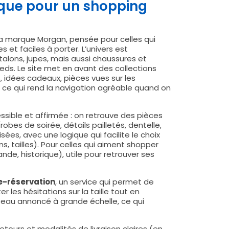
ique pour un shopping
 la marque Morgan, pensée pour celles qui
et faciles à porter. L’univers est
talons, jupes, mais aussi chaussures et
eds. Le site met en avant des collections
 idées cadeaux, pièces vues sur les
 ce qui rend la navigation agréable quand on
sible et affirmée : on retrouve des pièces
obes de soirée, détails pailletés, dentelle,
ées, avec une logique qui facilite le choix
s, tailles). Pour celles qui aiment shopper
e, historique), utile pour retrouver ses
e-réservation
, un service qui permet de
 les hésitations sur la taille tout en
réseau annoncé à grande échelle, ce qui
etours et modalités de livraison claires (en