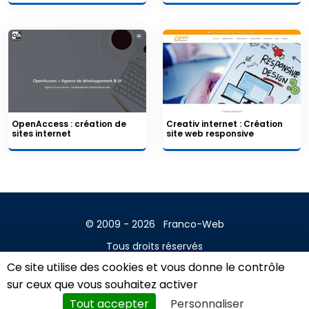
OpenAccess : création de
Creativ internet : Création
sites internet
site web responsive
© 2009 - 2026
Franco-Web
Tous droits réservés
Ce site utilise des cookies et vous donne le contrôle
Contact
sur ceux que vous souhaitez activer
Mentions légales
Tout accepter
Personnaliser