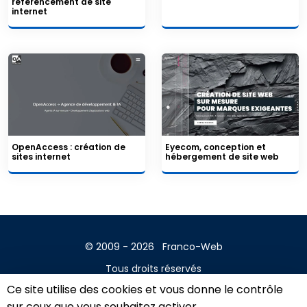
referencement de site
internet
OpenAccess : création de
Eyecom, conception et
sites internet
hébergement de site web
© 2009 - 2026
Franco-Web
Tous droits réservés
Ce site utilise des cookies et vous donne le contrôle
Contact
sur ceux que vous souhaitez activer