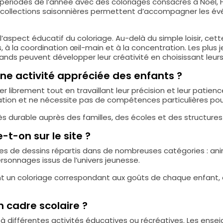
ériodes de l’année avec des coloriages consacrés à Noël, Ha
es collections saisonnières permettent d’accompagner les é
aspect éducatif du coloriage. Au-delà du simple loisir, cet
rs, à la coordination œil-main et à la concentration. Les pl
rands peuvent développer leur créativité en choisissant leur
 une activité appréciée des enfants ?
 librement tout en travaillant leur précision et leur patien
agination et ne nécessite pas de compétences particulières 
ès durable auprès des familles, des écoles et des structures
t-on sur le site ?
s de dessins répartis dans de nombreuses catégories : anim
ersonnages issus de l’univers jeunesse.
 un coloriage correspondant aux goûts de chaque enfant, qu’
un cadre scolaire ?
 à différentes activités éducatives ou récréatives. Les ense