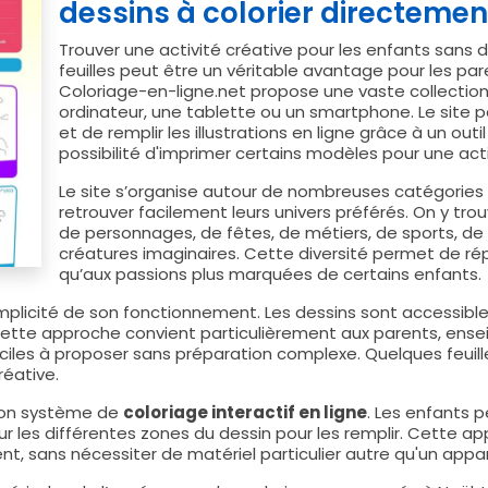
dessins à colorier directemen
Trouver une activité créative pour les enfants san
feuilles peut être un véritable avantage pour les p
Coloriage-en-ligne.net propose une vaste collection
ordinateur, une tablette ou un smartphone. Le site p
et de remplir les illustrations en ligne grâce à un outi
possibilité d'imprimer certains modèles pour une activ
Le site s’organise autour de nombreuses catégorie
retrouver facilement leurs univers préférés. On y tro
de personnages, de fêtes, de métiers, de sports, de
créatures imaginaires. Cette diversité permet de ré
qu’aux passions plus marquées de certains enfants.
 simplicité de son fonctionnement. Les dessins sont accessi
Cette approche convient particulièrement aux parents, ense
aciles à proposer sans préparation complexe. Quelques feuil
réative.
 son système de
coloriage interactif en ligne
. Les enfants 
r les différentes zones du dessin pour les remplir. Cette a
, sans nécessiter de matériel particulier autre qu'un appar