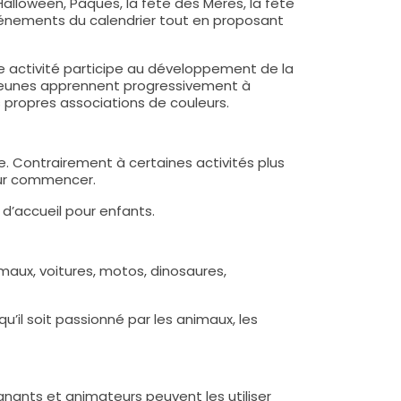
lloween, Pâques, la fête des Mères, la fête
vénements du calendrier tout en proposant
te activité participe au développement de la
us jeunes apprennent progressivement à
s propres associations de couleurs.
ce. Contrairement à certaines activités plus
pour commencer.
 d’accueil pour enfants.
aux, voitures, motos, dinosaures,
il soit passionné par les animaux, les
ignants et animateurs peuvent les utiliser