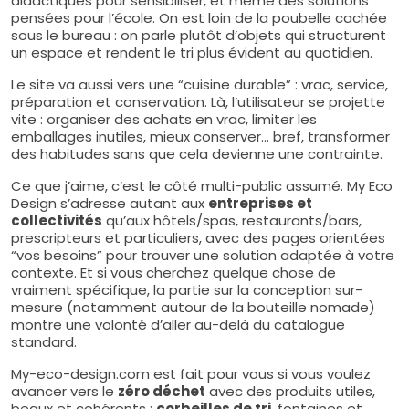
didactiques pour sensibiliser, et même des solutions
pensées pour l’école. On est loin de la poubelle cachée
sous le bureau : on parle plutôt d’objets qui structurent
un espace et rendent le tri plus évident au quotidien.
Le site va aussi vers une “cuisine durable” : vrac, service,
préparation et conservation. Là, l’utilisateur se projette
vite : organiser des achats en vrac, limiter les
emballages inutiles, mieux conserver… bref, transformer
des habitudes sans que cela devienne une contrainte.
Ce que j’aime, c’est le côté multi-public assumé. My Eco
Design s’adresse autant aux
entreprises et
collectivités
qu’aux hôtels/spas, restaurants/bars,
prescripteurs et particuliers, avec des pages orientées
“vos besoins” pour trouver une solution adaptée à votre
contexte. Et si vous cherchez quelque chose de
vraiment spécifique, la partie sur la conception sur-
mesure (notamment autour de la bouteille nomade)
montre une volonté d’aller au-delà du catalogue
standard.
My-eco-design.com est fait pour vous si vous voulez
avancer vers le
zéro déchet
avec des produits utiles,
beaux et cohérents :
corbeilles de tri
, fontaines et