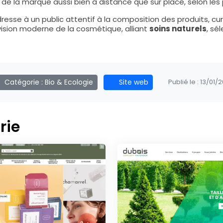
 de la marque aussi bien à distance que sur place, selon le
dresse à un public attentif à la composition des produits, c
vision moderne de la cosmétique, alliant
soins naturels
, sé
Catégorie :
Bio & Ecologie
Site web
Publié le :
13/01/
rie