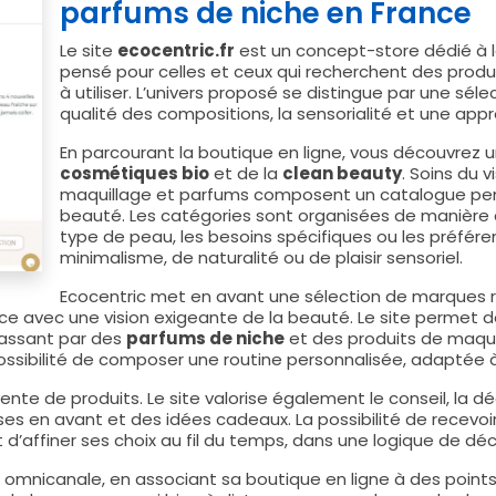
parfums de niche en France
Le site
ecocentric.fr
est un concept-store dédié à l
pensé pour celles et ceux qui recherchent des produ
à utiliser. L’univers proposé se distingue par une sél
qualité des compositions, la sensorialité et une ap
En parcourant la boutique en ligne, vous découvrez u
cosmétiques bio
et de la
clean beauty
. Soins du v
maquillage et parfums composent un catalogue pens
beauté. Les catégories sont organisées de manière cla
type de peau, les besoins spécifiques ou les préférenc
minimalisme, de naturalité ou de plaisir sensoriel.
Ecocentric met en avant une sélection de marques r
ce avec une vision exigeante de la beauté. Le site permet de
 passant par des
parfums de niche
et des produits de maqu
 possibilité de composer une routine personnalisée, adaptée à
vente de produits. Le site valorise également le conseil, l
s en avant et des idées cadeaux. La possibilité de recevoi
d’affiner ses choix au fil du temps, dans une logique de dé
e omnicanale, en associant sa boutique en ligne à des point