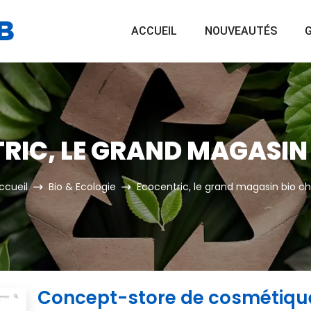
ACCUEIL
NOUVEAUTÉS
G
RIC, LE GRAND MAGASIN 
ccueil
Bio & Ecologie
Ecocentric, le grand magasin bio ch
Concept-store de cosmétique