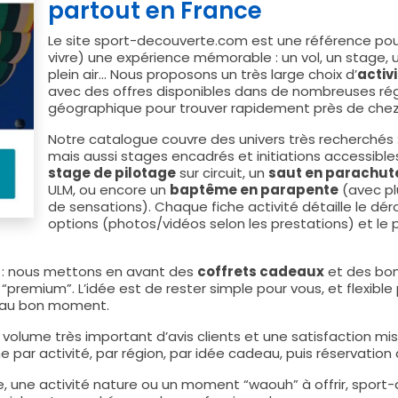
partout en France
Le site sport-decouverte.com est une référence pour 
vivre) une expérience mémorable : un vol, un stage, 
plein air… Nous proposons un très large choix d’
activi
avec des offres disponibles dans de nombreuses ré
géographique pour trouver rapidement près de chez
Notre catalogue couvre des univers très recherchés
mais aussi stages encadrés et initiations accessibl
stage de pilotage
sur circuit, un
saut en parachut
ULM, ou encore un
baptême en parapente
(avec plu
de sensations). Chaque fiche activité détaille le déro
options (photos/vidéos selon les prestations) et le 
r : nous mettons en avant des
coffrets cadeaux
et des bon
 “premium”. L’idée est de rester simple pour vous, et flexible p
té au bon moment.
un volume très important d’avis clients et une satisfaction mi
che par activité, par région, par idée cadeau, puis réservatio
, une activité nature ou un moment “waouh” à offrir, spo