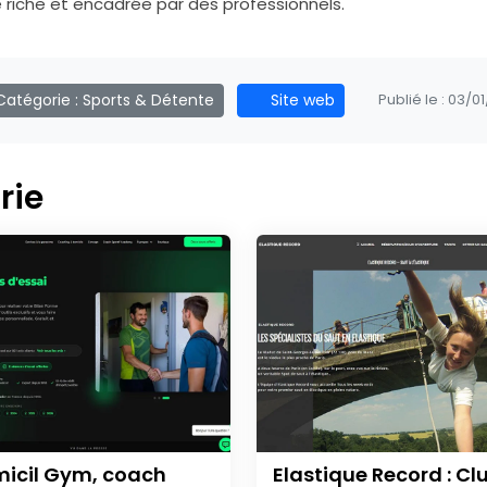
e riche et encadrée par des professionnels.
atégorie :
Sports & Détente
Site web
Publié le :
03/01
rie
icil Gym, coach
Elastique Record : Cl