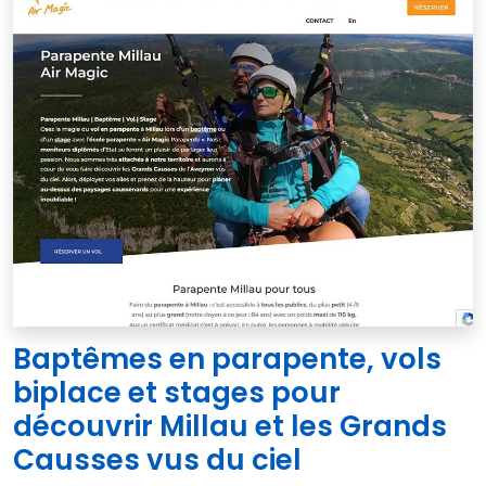
Baptêmes en parapente, vols
biplace et stages pour
découvrir Millau et les Grands
Causses vus du ciel