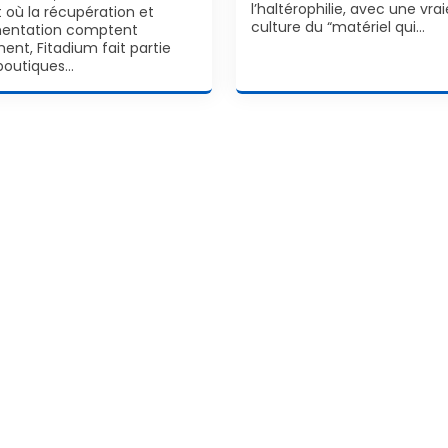
l’haltérophilie, avec une vrai
t où la récupération et
culture du “matériel qui…
imentation comptent
ment, Fitadium fait partie
boutiques…