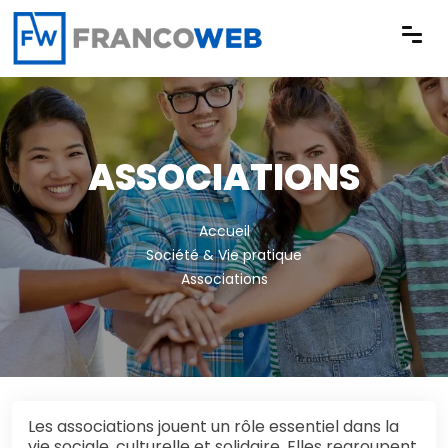
Panneau de gestion des cookies
ASSOCIATIONS
Accueil
Société & Vie pratique
Associations
Les associations jouent un rôle essentiel dans la
vie sociale, culturelle et solidaire. Elles regroupent