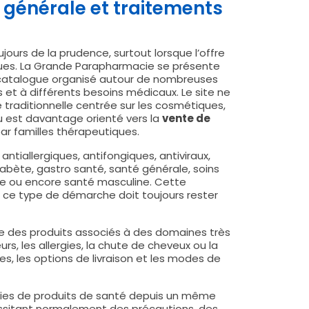
générale et traitements
ours de la prudence, surtout lorsque l’offre
ques. La Grande Parapharmacie se présente
catalogue organisé autour de nombreuses
 et à différents besoins médicaux. Le site ne
raditionnelle centrée sur les cosmétiques,
nu est davantage orienté vers la
vente de
ar familles thérapeutiques.
 antiallergiques, antifongiques, antiviraux,
iabète, gastro santé, santé générale, soins
ine ou encore santé masculine. Cette
 ce type de démarche doit toujours rester
ce des produits associés à des domaines très
rs, les allergies, la chute de cheveux ou la
ges, les options de livraison et les modes de
ries de produits de santé depuis un même
essitant normalement des précautions, des