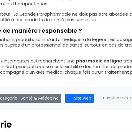
illes thérapeutiques.
lisateur : La Grande Parapharmacie ne doit pas être abord
 lié à des produits de santé plus sensibles.
e de manière responsable ?
rmations produits sans s’automédiquer à la légère. Les dosage
fiés auprès d’un professionnel de santé, surtout en cas de t
x internautes qui recherchent une
pharmacie en ligne
très
térêt principal repose sur la visibilité des familles de produ
ccompagné d’un avis médical chaque fois qu’un traitement pe
atégorie :
Santé & Médecine
Site web
Publié le :
28/0
rie