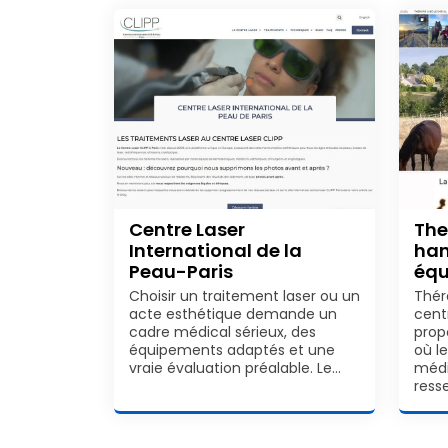
Centre Laser
The
International de la
han
Peau-Paris
équ
Choisir un traitement laser ou un
Thér
acte esthétique demande un
cent
cadre médical sérieux, des
pro
équipements adaptés et une
où l
vraie évaluation préalable. Le…
médi
resse