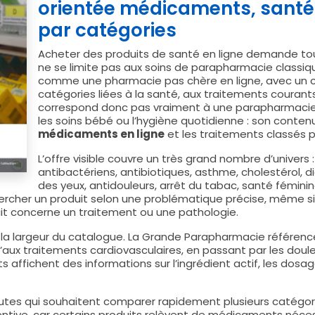
orientée médicaments, santé 
par catégories
Acheter des produits de santé en ligne demande touj
ne se limite pas aux soins de parapharmacie classi
comme une pharmacie pas chère en ligne, avec un 
catégories liées à la santé, aux traitements courants
correspond donc pas vraiment à une parapharmacie t
les soins bébé ou l’hygiène quotidienne : son conte
médicaments en ligne
et les traitements classés p
L’offre visible couvre un très grand nombre d’univers :
antibactériens, antibiotiques, asthme, cholestérol, d
des yeux, antidouleurs, arrêt du tabac, santé fémin
ercher un produit selon une problématique précise, même si
uit concerne un traitement ou une pathologie.
 la largeur du catalogue. La Grande Parapharmacie référen
u’aux traitements cardiovasculaires, en passant par les douleu
s affichent des informations sur l’ingrédient actif, les dosa
utes qui souhaitent comparer rapidement plusieurs catégo
tentive, car certains produits relèvent de médicaments néc