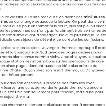
s agréées par la Sécurité sociale, ce qui donne au site une 
e.
 cure classique. Le site met aussi en avant des
mini-cures
orme
, ce qui change beaucoup la lecture. On peut donc venir 
ais aussi pour un format plus court, plus souple, ou orien
pour les personnes qui n’ont pas forcément trois semaines d
 du thermalisme avant d’envisager une cure plus longue. Le sit
médicale des séjours de détente, ce qui évite les confusions.
de présenter les stations. Auvergne Thermale regroupe 11 stat
euse et la Bourgogne du Sud, avec des pages dédiées pour
 des noms bien connus comme Vichy, Châtel-Guyon, La Bourbou
ue station des informations sur les orientations de cure,
 Certaines pages donnent aussi une idée plus précise de
omme Châtel-Guyon avec son resort thermal, ou Vichy avec
t de l’hébergement.
séjour dans son ensemble. Il propose des formules avec
é-réserver une cure, demander le guide thermal ou encore
t un site utile non seulement pour “choisir”, mais aussi pour
n séjour thermal.
vous cherchez à comparer plusieurs stations, à comprendre 