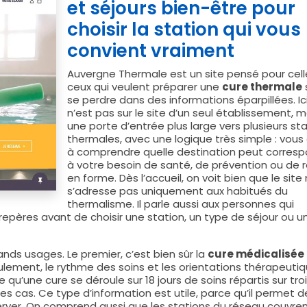
et séjours bien-être pour
choisir la station qui vous
convient vraiment
Auvergne Thermale est un site pensé pour cell
ceux qui veulent préparer une
cure thermale
se perdre dans des informations éparpillées. Ici
n’est pas sur le site d’un seul établissement, m
une porte d’entrée plus large vers plusieurs st
thermales, avec une logique très simple : vous 
à comprendre quelle destination peut corres
à votre besoin de santé, de prévention ou de 
en forme. Dès l’accueil, on voit bien que le site
s’adresse pas uniquement aux habitués du
thermalisme. Il parle aussi aux personnes qui
repères avant de choisir une station, un type de séjour ou u
nds usages. Le premier, c’est bien sûr la
cure médicalisée 
oulement, le rythme des soins et les orientations thérapeuti
 qu’une cure se déroule sur 18 jours de soins répartis sur tro
es cas. Ce type d’information est utile, parce qu’il permet d
ver. On comprend aussi que les stations du réseau couvre