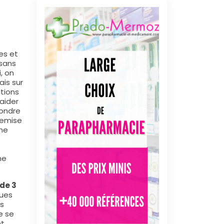
es et
sans
, on
ais sur
ations
aider
pondre
remise
 ne
ne
de 3
ques
is
e se
nt