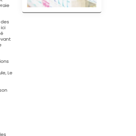
vraie
, des
ici
té
evant
e
ions
le, Le
 son
les