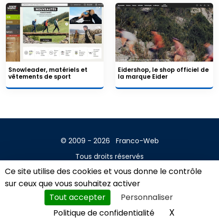
Snowleader, matériels et
Eidershop, le shop officiel de
vêtements de sport
la marque Eider
© 2009 - 2026
Franco-Web
Tous droits réservés
Ce site utilise des cookies et vous donne le contrôle
Contact
sur ceux que vous souhaitez activer
Mentions légales
Tout accepter
Personnaliser
A propos
X
Masquer l
Politique de confidentialité