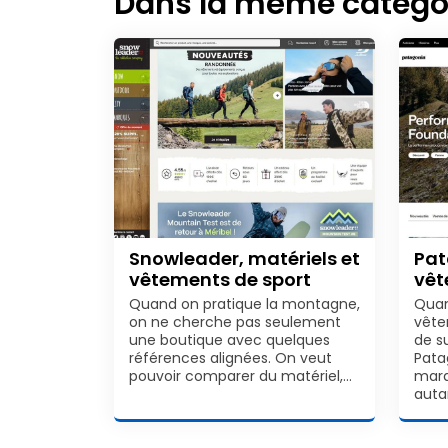
Dans la même catégo
Snowleader, matériels et
Pat
vêtements de sport
vêt
Quand on pratique la montagne,
Quan
on ne cherche pas seulement
vête
une boutique avec quelques
de s
références alignées. On veut
Pata
pouvoir comparer du matériel,…
marq
auta