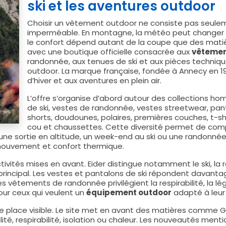
ski et les aventures outdoor
Choisir un vêtement outdoor ne consiste pas seule
imperméable. En montagne, la météo peut changer rap
le confort dépend autant de la coupe que des matièr
avec une boutique officielle consacrée aux
vêtemen
randonnée, aux tenues de ski et aux pièces techniq
outdoor. La marque française, fondée à Annecy en 196
d’hiver et aux aventures en plein air.
L’offre s’organise d’abord autour des collections 
de ski, vestes de randonnée, vestes streetwear, pan
shorts, doudounes, polaires, premières couches, t-sh
cou et chaussettes. Cette diversité permet de com
 une sortie en altitude, un week-end au ski ou une randonnée r
 mouvement et confort thermique.
ivités mises en avant. Eider distingue notamment le ski, la
rincipal. Les vestes et pantalons de ski répondent davantag
es vêtements de randonnée privilégient la respirabilité, la lé
our ceux qui veulent un
équipement outdoor
adapté à leur 
ne place visible. Le site met en avant des matières comme G
lité, respirabilité, isolation ou chaleur. Les nouveautés 