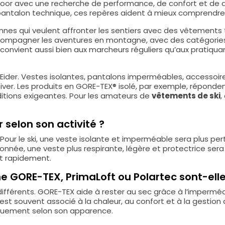
utdoor avec une recherche de performance, de confort et de du
pantalon technique, ces repères aident à mieux comprendre
nnes qui veulent affronter les sentiers avec des vêtements 
ccompagner les aventures en montagne, avec des catégories
nvient aussi bien aux marcheurs réguliers qu’aux pratiquant
é Eider. Vestes isolantes, pantalons imperméables, accesso
iver. Les produits en GORE-TEX® isolé, par exemple, réponde
onditions exigeantes. Pour les amateurs de
vêtements de ski
,
selon son activité ?
Pour le ski, une veste isolante et imperméable sera plus perti
onnée, une veste plus respirante, légère et protectrice sera s
t rapidement.
 GORE-TEX, PrimaLoft ou Polartec sont-elles
férents. GORE-TEX aide à rester au sec grâce à l’imperméabil
est souvent associé à la chaleur, au confort et à la gestion 
iquement selon son apparence.