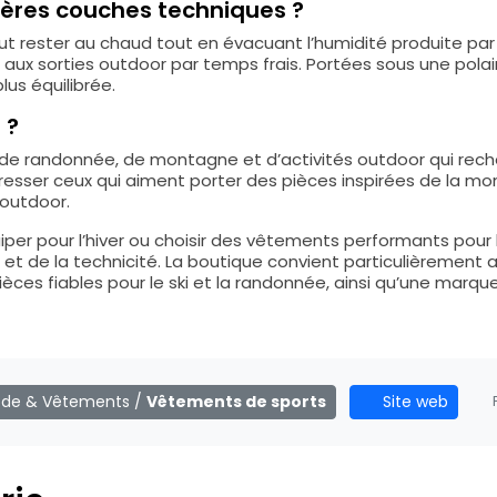
ières couches techniques ?
aut rester au chaud tout en évacuant l’humidité produite par l
u aux sorties outdoor par temps frais. Portées sous une pol
lus équilibrée.
 ?
i, de randonnée, de montagne et d’activités outdoor qui re
téresser ceux qui aiment porter des pièces inspirées de la 
 outdoor.
iper pour l’hiver ou choisir des vêtements performants pour
t et de la technicité. La boutique convient particulièrement
pièces fiables pour le ski et la randonnée, ainsi qu’une marqu
de & Vêtements
/
Vêtements de sports
Site web
P