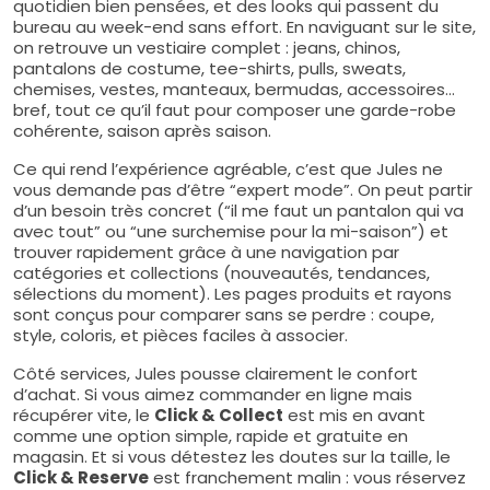
quotidien bien pensées, et des looks qui passent du
bureau au week-end sans effort. En naviguant sur le site,
on retrouve un vestiaire complet : jeans, chinos,
pantalons de costume, tee-shirts, pulls, sweats,
chemises, vestes, manteaux, bermudas, accessoires…
bref, tout ce qu’il faut pour composer une garde-robe
cohérente, saison après saison.
Ce qui rend l’expérience agréable, c’est que Jules ne
vous demande pas d’être “expert mode”. On peut partir
d’un besoin très concret (“il me faut un pantalon qui va
avec tout” ou “une surchemise pour la mi-saison”) et
trouver rapidement grâce à une navigation par
catégories et collections (nouveautés, tendances,
sélections du moment). Les pages produits et rayons
sont conçus pour comparer sans se perdre : coupe,
style, coloris, et pièces faciles à associer.
Côté services, Jules pousse clairement le confort
d’achat. Si vous aimez commander en ligne mais
récupérer vite, le
Click & Collect
est mis en avant
comme une option simple, rapide et gratuite en
magasin. Et si vous détestez les doutes sur la taille, le
Click & Reserve
est franchement malin : vous réservez