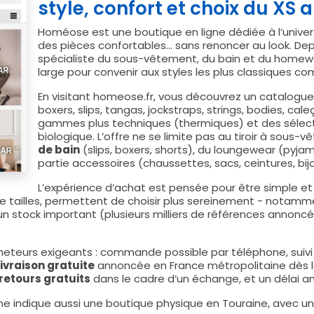
style, confort et choix du XS 
Homéose est une boutique en ligne dédiée à l’univer
des pièces confortables… sans renoncer au look. Dep
spécialiste du sous-vêtement, du bain et du homew
large pour convenir aux styles les plus classiques c
En visitant homeose.fr, vous découvrez un catalogue
boxers, slips, tangas, jockstraps, strings, bodies, cal
gammes plus techniques (thermiques) et des sélect
biologique. L’offre ne se limite pas au tiroir à sous-
de bain
(slips, boxers, shorts), du loungewear (pyja
partie accessoires (chaussettes, sacs, ceintures, bijo
L’expérience d’achat est pensée pour être simple et 
de tailles, permettent de choisir plus sereinement - notamm
 stock important (plusieurs milliers de références annoncé
cheteurs exigeants : commande possible par téléphone, suivi 
livraison gratuite
annoncée en France métropolitaine dès le 
retours gratuits
dans le cadre d’un échange, et un délai a
igne indique aussi une boutique physique en Touraine, avec u