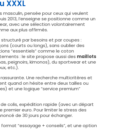
au XXXL
s masculin, pensée pour ceux qui veulent
uis 2013, l’enseigne se positionne comme un
ear, avec une sélection volontairement
omme aux plus affirmés.
 structuré par besoins et par coupes :
eçons (courts ou longs), sans oublier des
ions “essentiels” comme le coton
vêtements : le site propose aussi des
maillots
mas, peignoirs, kimonos), du sportwear et une
ux, etc.).
rassurante. Une recherche multicritères et
ent quand on hésite entre deux tailles ou
es) et une logique “service premium”
de colis, expédition rapide (avec un départ
premier euro. Pour limiter le stress des
nnoncé de 30 jours pour échanger.
n format “essayage + conseils”, et une option