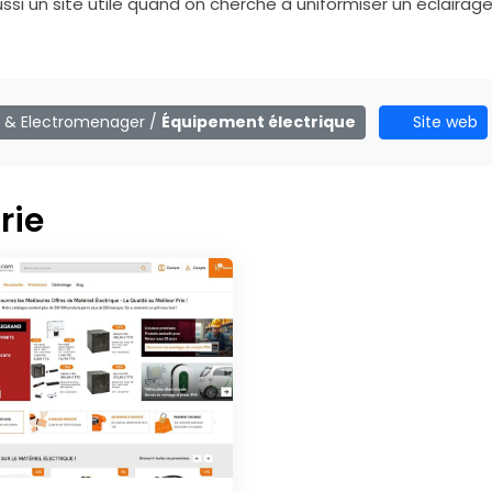
ussi un site utile quand on cherche à uniformiser un éclairage
 & Electromenager
/
Équipement électrique
Site web
rie