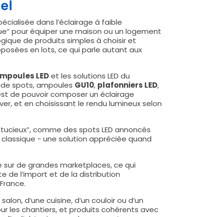
uel
ialisée dans l’éclairage à faible
que” pour équiper une maison ou un logement
ogique de produits simples à choisir et
posées en lots, ce qui parle autant aux
mpoules LED
et les solutions LED du
 de spots, ampoules
GU10
,
plafonniers LED
,
t est de pouvoir composer un éclairage
er, et en choisissant le rendu lumineux selon
tucieux”, comme des spots LED annoncés
r classique - une solution appréciée quand
e sur de grandes marketplaces, ce qui
e de l’import et de la distribution
France.
lon, d’une cuisine, d’un couloir ou d’un
pour les chantiers, et produits cohérents avec