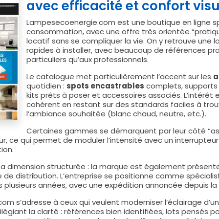
avec efficacité et confort vis
Lampesecoenergie.com est une boutique en ligne spéc
consommation, avec une offre très orientée “prati
locatif sans se compliquer la vie. On y retrouve une l
rapides à installer, avec beaucoup de références pro
particuliers qu’aux professionnels.
Le catalogue met particulièrement l’accent sur les
a
quotidien :
spots encastrables
complets, supports
kits prêts à poser et accessoires associés. L’intérê
cohérent en restant sur des standards faciles à trouv
l’ambiance souhaitée (blanc chaud, neutre, etc.).
Certaines gammes se démarquent par leur côté “as
r, ce qui permet de moduler l’intensité avec un interrupteu
tion.
 sa dimension structurée : la marque est également présent
ue de distribution. L’entreprise se positionne comme spécialist
 plusieurs années, avec une expédition annoncée depuis la 
 s’adresse à ceux qui veulent moderniser l’éclairage d’un sa
ilégiant la clarté : références bien identifiées, lots pensés 