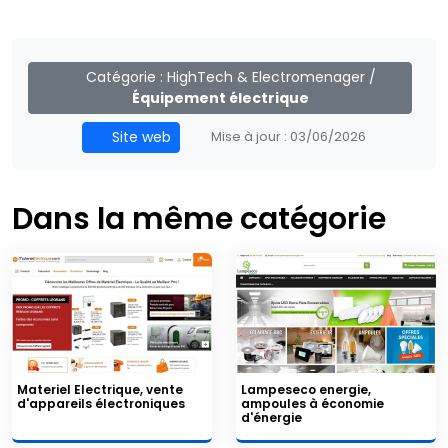
Catégorie :
HighTech & Electromenager
/
Équipement électrique
Site web
Mise à jour :
03/06/2026
Dans la même catégorie
Materiel Electrique, vente
Lampeseco energie,
d'appareils électroniques
ampoules à économie
d'énergie