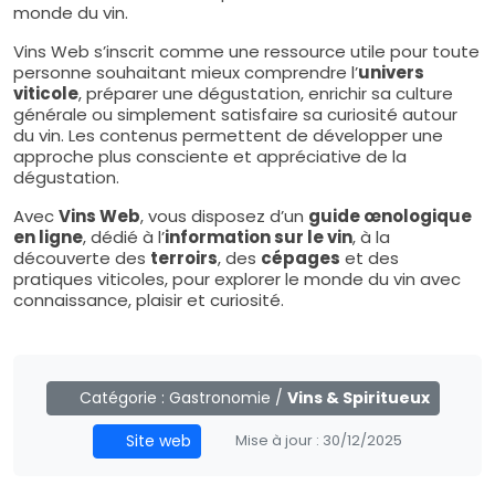
monde du vin.
Vins Web s’inscrit comme une ressource utile pour toute
personne souhaitant mieux comprendre l’
univers
viticole
, préparer une dégustation, enrichir sa culture
générale ou simplement satisfaire sa curiosité autour
du vin. Les contenus permettent de développer une
approche plus consciente et appréciative de la
dégustation.
Avec
Vins Web
, vous disposez d’un
guide œnologique
en ligne
, dédié à l’
information sur le vin
, à la
découverte des
terroirs
, des
cépages
et des
pratiques viticoles, pour explorer le monde du vin avec
connaissance, plaisir et curiosité.
Catégorie :
Gastronomie
/
Vins & Spiritueux
Site web
Mise à jour :
30/12/2025