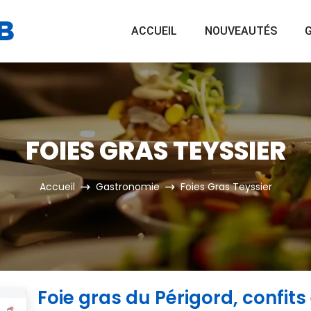
ACCUEIL
NOUVEAUTÉS
G
FOIES GRAS TEYSSIER
Accueil
Gastronomie
Foies Gras Teyssier
Foie gras du Périgord, confits 