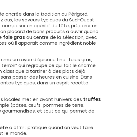
 ancrée dans la tradition du Périgord,
ez eux, les saveurs typiques du Sud-Ouest
r composer un apéritif de fête, préparer un
on placard de bons produits à ouvrir quand
le
foie gras
au centre de la sélection, avec
ttes où il apparaît comme ingrédient noble
mme un rayon d’épicerie fine : foies gras,
 terroir” qui regroupe ce qui fait le charme
n classique à tartiner à des plats déjà
 sans passer des heures en cuisine. Dans
iantes typiques, dans un esprit recette
s locales met en avant l’univers des
truffes
imple (pâtes, œufs, pommes de terre,
s gourmandises, et tout ce qui permet de
e à offrir : pratique quand on veut faire
ut le monde.