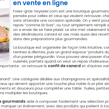
en vente en ligne
Foies-gras-teyssier.com est une boutique gourmande
pensée pour celles et ceux qui veulent retrouver, ch
sans attendre une occasion spéciale. On y vient pou
repas “comme là-bas”, ou tout simplement remplir s
on a envie de se faire plaisir. Le site met clairement 
des déclinaisons canard et oie, mais aussi des rece
dans des préparations plus gourmandes.
La boutique est organisée de façon très intuitive, co
terrines & rillettes, puis un grand espace “produits du
d’un panier périgourdin. Vous pouvez ainsi passer d’u
cuisinés, parfaits quand on veut un repas chaleureux
importante : on retrouve le
confit de canard
et d’autres var
canard”. Une catégorie dédiée aux champignons et spécialité
ceux qui aiment apporter une touche plus noble à un plat s
nts et douceurs pour compléter une table : huiles, petite
ns multiplier les boutiques.
ts gourmands
aide à composer facilement une sélection prêt
ou marquer un événement, avec des produits qui parlent à to