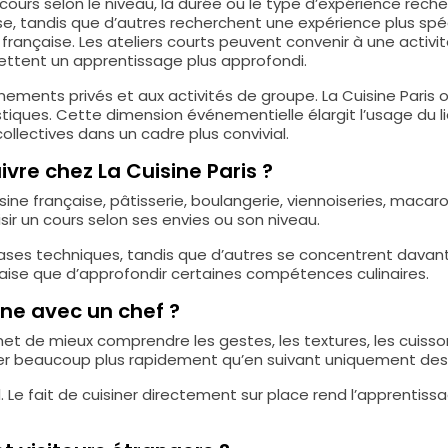
ours selon le niveau, la durée ou le type d’expérience rec
ise, tandis que d’autres recherchent une expérience plus sp
ançaise. Les ateliers courts peuvent convenir à une activi
ettent un apprentissage plus approfondi.
ements privés et aux activités de groupe. La Cuisine Paris 
istiques. Cette dimension événementielle élargit l’usage du l
llectives dans un cadre plus convivial.
vre chez La Cuisine Paris ?
cuisine française, pâtisserie, boulangerie, viennoiseries, maca
sir un cours selon ses envies ou son niveau.
bases techniques, tandis que d’autres se concentrent davan
çaise que d’approfondir certaines compétences culinaires.
ine avec un chef ?
et de mieux comprendre les gestes, les textures, les cuissons
r beaucoup plus rapidement qu’en suivant uniquement des t
Le fait de cuisiner directement sur place rend l’apprentissa