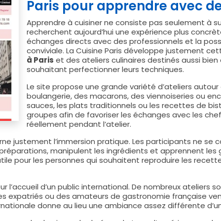
Paris pour apprendre avec de
Apprendre à cuisiner ne consiste pas seulement à su
recherchent aujourd’hui une expérience plus concrète
échanges directs avec des professionnels et la pos
conviviale. La Cuisine Paris développe justement ce
à Paris
et des ateliers culinaires destinés aussi bi
souhaitant perfectionner leurs techniques.
Le site propose une grande variété d’ateliers autour d
boulangerie, des macarons, des viennoiseries ou enc
sauces, les plats traditionnels ou les recettes de bis
groupes afin de favoriser les échanges avec les che
réellement pendant l’atelier.
erne justement l’immersion pratique. Les participants ne se
 préparations, manipulent les ingrédients et apprennent le
ile pour les personnes qui souhaitent reproduire les recett
ur l’accueil d’un public international. De nombreux ateliers s
es expatriés ou des amateurs de gastronomie française venu
nationale donne au lieu une ambiance assez différente d’un 