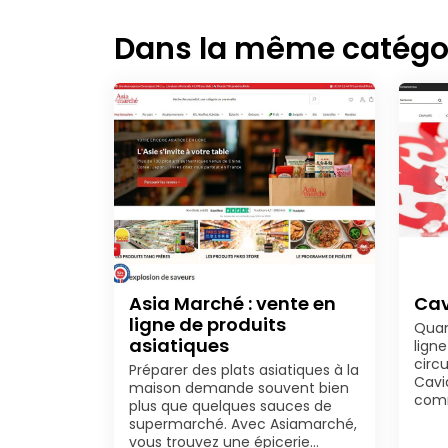
Dans la même catégo
Asia Marché : vente en
Cav
ligne de produits
Quan
asiatiques
ligne
circu
Préparer des plats asiatiques à la
Cavi
maison demande souvent bien
com
plus que quelques sauces de
supermarché. Avec Asiamarché,
vous trouvez une épicerie…