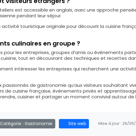
et visiteurs étrangers ?
teliers est accessible en anglais, avec une approche pensée 
isienne pendant leur séjour.
e activité touristique originale pour découvrir la cuisine fra
ts culinaires en groupe ?
és pour les entreprises, groupes d’amis ou événements part
a cuisine, tout en découvrant des techniques et recettes da
ment intéresser les entreprises qui recherchent une activit
ux passionnés de gastronomie qu’aux visiteurs souhaitant vi
iers de cuisine française, événements privés et apprentissag
dre, cuisiner et partager un moment convivial autour de l
Catégorie :
Gastronomie
Site web
Mise à jour :
26/05