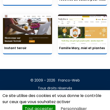
Instant terroir
Famille Mary, miel et plantes
© 2009 - 2026
Franco-Web
Tous droits réservés
Ce site utilise des cookies et vous donne le contrôle
Contact
sur ceux que vous souhaitez activer
Mentions légales
Tout accepter
Personnaliser