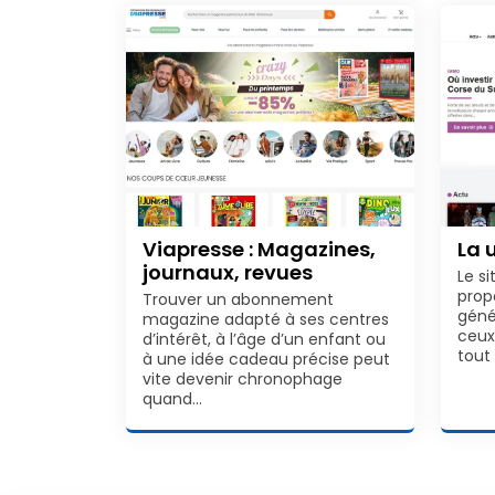
Viapresse : Magazines,
La 
journaux, revues
Le s
prop
Trouver un abonnement
géné
magazine adapté à ses centres
ceux
d’intérêt, à l’âge d’un enfant ou
tout
à une idée cadeau précise peut
vite devenir chronophage
quand…