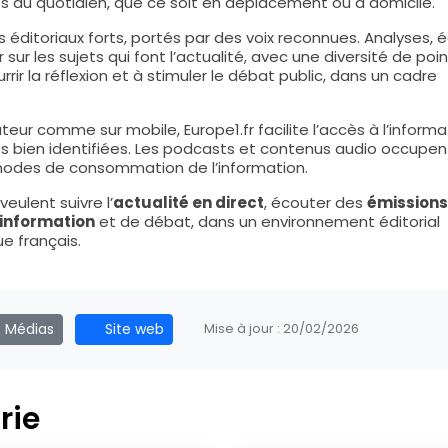
es du quotidien, que ce soit en déplacement ou à domicile.
ditoriaux forts, portés par des voix reconnues. Analyses, é
sur les sujets qui font l’actualité, avec une diversité de poi
rir la réflexion et à stimuler le débat public, dans un cadre
teur comme sur mobile, Europe1.fr facilite l’accès à l’informa
ues bien identifiées. Les podcasts et contenus audio occupe
modes de consommation de l’information.
veulent suivre l’
actualité en direct
, écouter des
émissions
information
et de débat, dans un environnement éditorial
e français.
& Médias
Site web
Mise à jour :
20/02/2026
rie