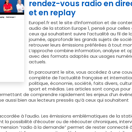
rendez-vous radio en dire
et en replay
Europe1.fr est le site d’information et de conte
audio de la station Europe 1, pensé pour celles 
ceux qui souhaitent suivre l’actualité au fil de l
journée, approfondir les grands sujets de socié
retrouver leurs émissions préférées à tout mo
L’approche combine information, analyse et op
avec des formats adaptés aux usages numér
actuels.
En parcourant le site, vous accédez à une cou
complète de l’actualité française et internation
politique, économie, société, faits divers, cultur
sport et médias. Les articles sont conçus pour a
 permettant de comprendre rapidement les enjeux d’un évé
se aussi bien aux lecteurs pressés qu’à ceux qui souhaitent
e accordée à l’audio. Les émissions emblématiques de la stat
ant la possibilité d’écouter ou de réécouter chroniques, inter
imension “radio à la demande” permet de rester connecté 