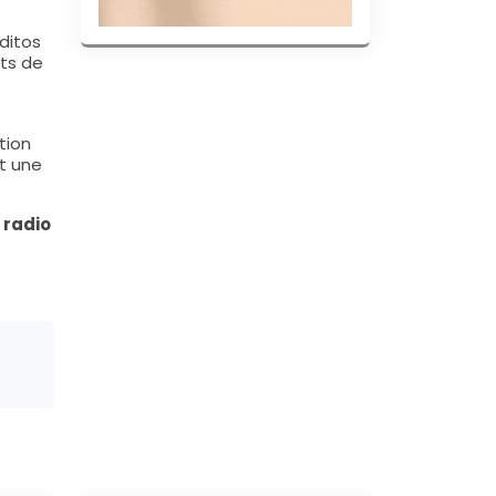
ditos
nts de
tion
nt une
 radio