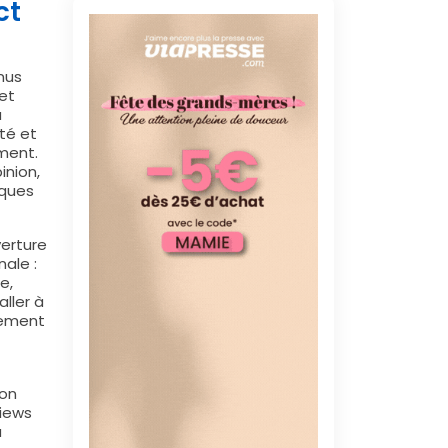
ct
nus
et
a
té et
ment.
inion,
iques
verture
ale :
e,
ller à
nement
ion
views
à