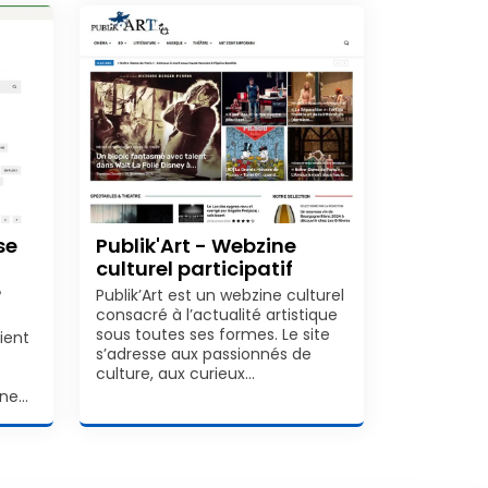
se
Publik'Art - Webzine
culturel participatif
e
Publik’Art est un webzine culturel
consacré à l’actualité artistique
sous toutes ses formes. Le site
ient
s’adresse aux passionnés de
culture, aux curieux…
gne…