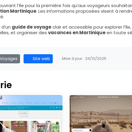
couvrant l’île pour la première fois qu’aux voyageurs souhaita
tion Martinique
. Les informations proposées visent à rendr
é.
z d’un
guide de voyage
clair et accessible pour explorer l’île,
elles, et organiser des
vacances en Martinique
en toute sé
 Voyages
Site web
Mise à jour :
24/12/2025
rie