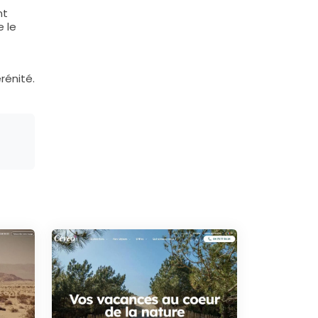
nt
e le
rénité.