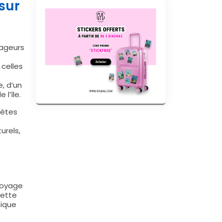
sur
ageurs
 celles
, d’un
l’île.
lètes
urels,
voyage
Cette
tique