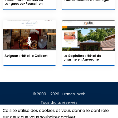
Languedoc-Roussillon
Avignon : Hôtel le Colbert
La Sapinière : Hôtel de
charme en Auvergne
© 2009 - 2026
Franco-Web
Tous droits réservés
Ce site utilise des cookies et vous donne le contrôle
Contact
sur ceux que vous souhaitez activer