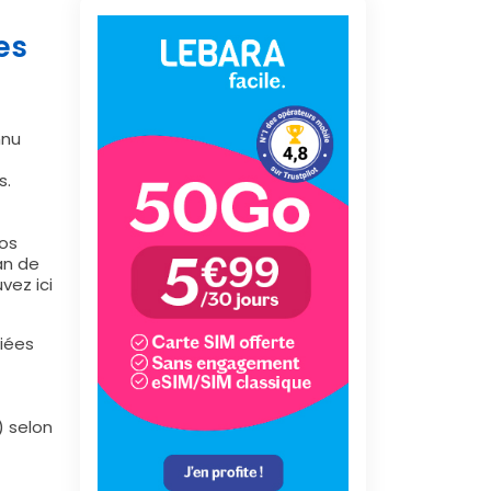
es
nnu
s.
nos
an de
vez ici
diées
) selon