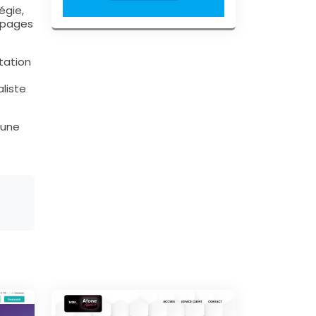
égie,
s pages
tation
aliste
 une