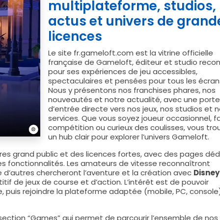
multiplateforme, studios,
actus et univers de grand
licences
Le site fr.gameloft.com est la vitrine officielle
française de Gameloft, éditeur et studio reco
pour ses expériences de jeu accessibles,
spectaculaires et pensées pour tous les écran
Nous y présentons nos franchises phares, nos
nouveautés et notre actualité, avec une porte
d’entrée directe vers nos jeux, nos studios et 
services. Que vous soyez joueur occasionnel, f
compétition ou curieux des coulisses, vous trou
un hub clair pour explorer l’univers Gameloft.
tres grand public et des licences fortes, avec des pages dé
t les fonctionnalités. Les amateurs de vitesse reconnaîtront
e d’autres chercheront l’aventure et la création avec
Disney
tif de jeux de course et d’action. L’intérêt est de pouvoir
e, puis rejoindre la plateforme adaptée (mobile, PC, console
ection “Games” qui permet de parcourir l’ensemble de nos