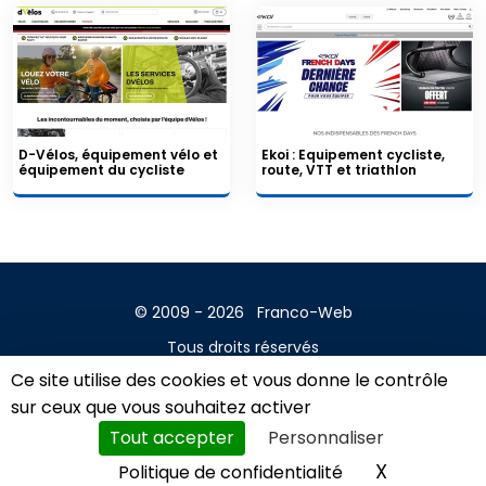
D-Vélos, équipement vélo et
Ekoi : Equipement cycliste,
équipement du cycliste
route, VTT et triathlon
© 2009 - 2026
Franco-Web
Tous droits réservés
Ce site utilise des cookies et vous donne le contrôle
Contact
sur ceux que vous souhaitez activer
Mentions légales
Tout accepter
Personnaliser
A propos
X
Masquer l
Politique de confidentialité