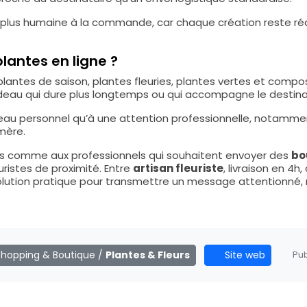
lus humaine à la commande, car chaque création reste réal
antes en ligne ?
lantes de saison, plantes fleuries, plantes vertes et compo
cadeau qui dure plus longtemps ou qui accompagne le destinat
eau personnel qu’à une attention professionnelle, notammen
mère.
iers comme aux professionnels qui souhaitent envoyer des
bo
uristes de proximité. Entre
artisan fleuriste
, livraison en 4h
 solution pratique pour transmettre un message attentionné,
Shopping & Boutique
/
Plantes & Fleurs
Site web
Pub