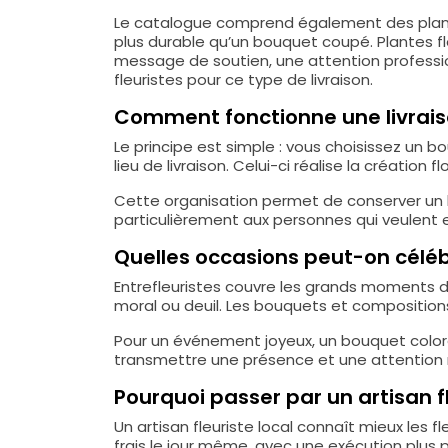
Le catalogue comprend également des plantes
plus durable qu’un bouquet coupé. Plantes f
message de soutien, une attention profession
fleuristes pour ce type de livraison.
Comment fonctionne une livraiso
Le principe est simple : vous choisissez un 
lieu de livraison. Celui-ci réalise la création
Cette organisation permet de conserver un li
particulièrement aux personnes qui veulent en
Quelles occasions peut-on céléb
Entrefleuristes couvre les grands moments de
moral ou deuil. Les bouquets et compositio
Pour un événement joyeux, un bouquet coloré 
transmettre une présence et une attention
Pourquoi passer par un artisan fl
Un artisan fleuriste local connaît mieux les f
frais le jour même, avec une exécution plus 