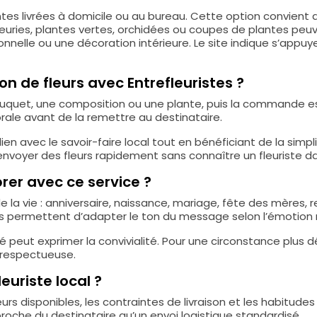
 livrées à domicile ou au bureau. Cette option convient a
leuries, plantes vertes, orchidées ou coupes de plantes peu
nelle ou une décoration intérieure. Le site indique s’appuye
n de fleurs avec Entrefleuristes ?
bouquet, une composition ou une plante, puis la commande es
 florale avant de la remettre au destinataire.
en avec le savoir-faire local tout en bénéficiant de la simpl
voyer des fleurs rapidement sans connaître un fleuriste dans
rer avec ce service ?
 la vie : anniversaire, naissance, mariage, fête des mères, 
ns permettent d’adapter le ton du message selon l’émotion
peut exprimer la convivialité. Pour une circonstance plus d
 respectueuse.
euriste local ?
leurs disponibles, les contraintes de livraison et les habitud
proche du destinataire qu’un envoi logistique standardisé.