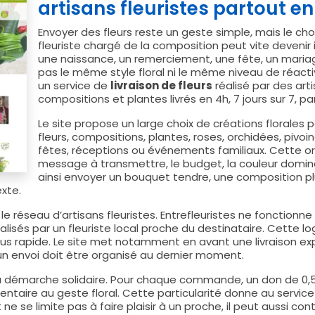
artisans fleuristes partout e
Envoyer des fleurs reste un geste simple, mais le choi
fleuriste chargé de la composition peut vite devenir 
une naissance, un remerciement, une fête, un mar
pas le même style floral ni le même niveau de réacti
un service de
livraison de fleurs
réalisé par des art
compositions et plantes livrés en 4h, 7 jours sur 7, p
Le site propose un large choix de créations florales 
fleurs, compositions, plantes, roses, orchidées, pivoi
fêtes, réceptions ou événements familiaux. Cette or
message à transmettre, le budget, la couleur dominan
ainsi envoyer un bouquet tendre, une composition pl
exte.
 le réseau d’artisans fleuristes. Entrefleuristes ne fonctio
lisés par un fleuriste local proche du destinataire. Cette log
us rapide. Le site met notamment en avant une livraison exp
u’un envoi doit être organisé au dernier moment.
la démarche solidaire. Pour chaque commande, un don de 0,
entaire au geste floral. Cette particularité donne au servic
t ne se limite pas à faire plaisir à un proche, il peut aussi co