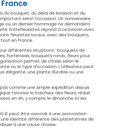
n France
x du bouquet, du délai de livraison et du
important selon l’occasion. Un anniversaire,
iage ou un dernier hommage ne demandent
vité. Entrefleuristes répond à ce besoin avec
isans fleuristes locaux, avec des bouquets,
artout en France.
pour différentes situations : bouquets de
nes, hortensias, bouquets ronds, fleurs pour
ganisation permet de choisir selon le
te ou le type d’occasion. L’utilisateur peut
us élégante, une plante durable ou une
nne pas comme une simple expédition depuis
ique favorise la fraîcheur des fleurs, réduit
ress en 4h, y compris le dimanche et les
50 € peut être associé à une association
e une identité différente des plateformes de
ntribuer à une cause choisie.