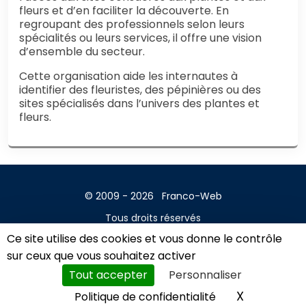
fleurs et d’en faciliter la découverte. En
regroupant des professionnels selon leurs
spécialités ou leurs services, il offre une vision
d’ensemble du secteur.
Cette organisation aide les internautes à
identifier des fleuristes, des pépinières ou des
sites spécialisés dans l’univers des plantes et
fleurs.
© 2009 - 2026
Franco-Web
Tous droits réservés
Ce site utilise des cookies et vous donne le contrôle
Contact
sur ceux que vous souhaitez activer
Mentions légales
Tout accepter
Personnaliser
A propos
X
Masquer l
Politique de confidentialité