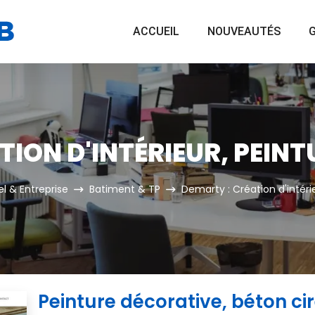
ACCUEIL
NOUVEAUTÉS
G
ION D'INTÉRIEUR, PEINT
l & Entreprise
Batiment & TP
Demarty : Création d'intérie
Peinture décorative, béton cir