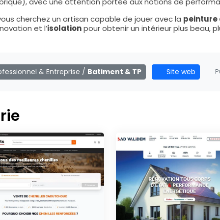
, brique), avec une attention portée aux notions de performa
vous cherchez un artisan capable de jouer avec la
peinture
ovation et l’
isolation
pour obtenir un intérieur plus beau, p
ofessionnel & Entreprise
/
Batiment & TP
Site web
Pu
rie