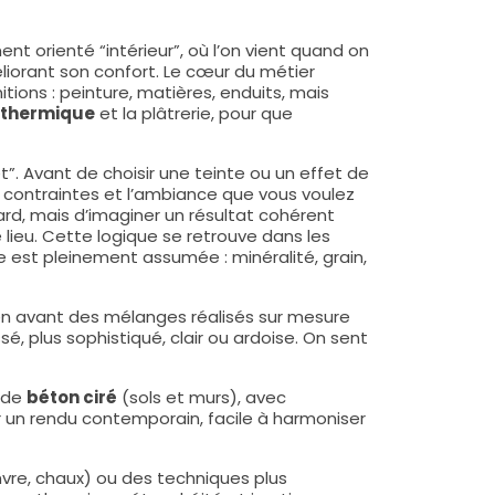
nt orienté “intérieur”, où l’on vient quand on
iorant son confort. Le cœur du métier
itions : peinture, matières, enduits, mais
n thermique
et la plâtrerie, pour que
t”. Avant de choisir une teinte ou un effet de
 contraintes et l’ambiance que vous voulez
ard, mais d’imaginer un résultat cohérent
e lieu. Cette logique se retrouve dans les
re est pleinement assumée : minéralité, grain,
 en avant des mélanges réalisés sur mesure
sé, plus sophistiqué, clair ou ardoise. On sent
s de
béton ciré
(sols et murs), avec
ir un rendu contemporain, facile à harmoniser
anvre, chaux) ou des techniques plus