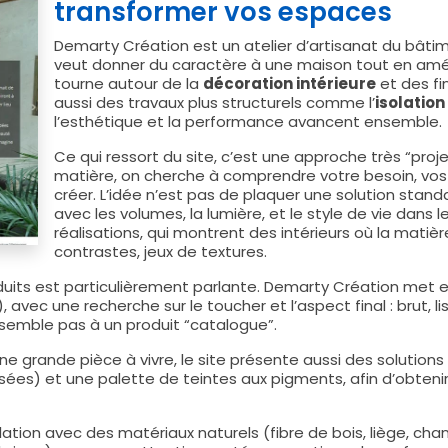
transformer vos espaces
Demarty Création est un atelier d’artisanat du bâtime
veut donner du caractère à une maison tout en amél
tourne autour de la
décoration intérieure
et des fin
aussi des travaux plus structurels comme l’
isolatio
l’esthétique et la performance avancent ensemble.
Ce qui ressort du site, c’est une approche très “proje
matière, on cherche à comprendre votre besoin, vos
créer. L’idée n’est pas de plaquer une solution stand
avec les volumes, la lumière, et le style de vie dans l
réalisations, qui montrent des intérieurs où la matiè
contrastes, jeux de textures.
enduits est particulièrement parlante. Demarty Création met
vec une recherche sur le toucher et l’aspect final : brut, lis
ressemble pas à un produit “catalogue”.
e grande pièce à vivre, le site présente aussi des solution
issées) et une palette de teintes aux pigments, afin d’obten
solation avec des matériaux naturels (fibre de bois, liège, ch