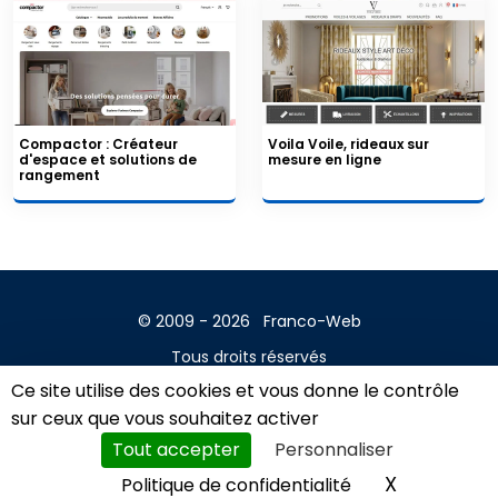
Compactor : Créateur
Voila Voile, rideaux sur
d'espace et solutions de
mesure en ligne
rangement
© 2009 - 2026
Franco-Web
Tous droits réservés
Ce site utilise des cookies et vous donne le contrôle
Contact
sur ceux que vous souhaitez activer
Mentions légales
Tout accepter
Personnaliser
A propos
X
Masquer l
Politique de confidentialité