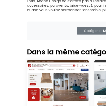
Enfin, Andéo Design ne s’arrête pas à l’éclair
accessoires, paravents, brise-vues…), pour i
quand vous voulez harmoniser l’ensemble, 
Catégorie :
M
Dans la même catégo