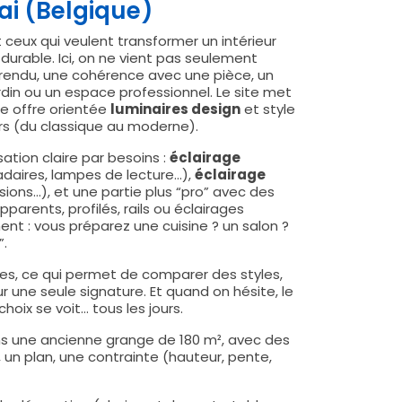
ai (Belgique)
ceux qui veulent transformer un intérieur
 durable. Ici, on ne vient pas seulement
rendu, une cohérence avec une pièce, un
rdin ou un espace professionnel. Le site met
ne offre orientée
luminaires design
et style
rs (du classique au moderne).
ation claire par besoins :
éclairage
adaires, lampes de lecture…),
éclairage
sions…), et une partie plus “pro” avec des
rents, profilés, rails ou éclairages
nt : vous préparez une cuisine ? un salon ?
”.
ues, ce qui permet de comparer des styles,
 une seule signature. Et quand on hésite, le
hoix se voit… tous les jours.
ans une ancienne grange de 180 m², avec des
, un plan, une contrainte (hauteur, pente,