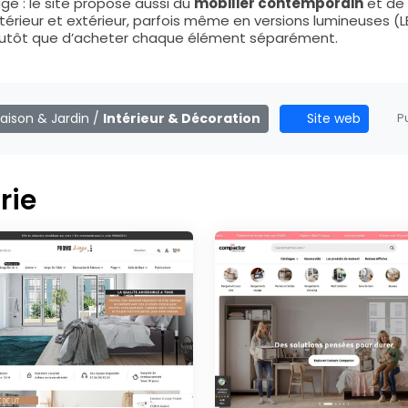
age : le site propose aussi du
mobilier contemporain
et de 
ntérieur et extérieur, parfois même en versions lumineuses (
plutôt que d’acheter chaque élément séparément.
aison & Jardin
/
Intérieur & Décoration
Site web
Pu
rie