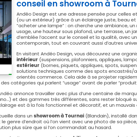
conseil en showroom à Tourn
Andéo Design est une adresse pensée pour celles et 
(ou un extérieur) grâce à un éclairage juste, beau et
“acheter une lampe” : on cherche une ambiance, un 
usage, une hauteur sous plafond, une terrasse, un ja
d’emblée l’accent sur le conseil et la qualité, avec u
contemporain, tout en couvrant aussi d’autres unive
En visitant Andéo Design, vous découvrez une organis
intérieur
(suspensions, plafonniers, appliques, lamp
extérieur
(bornes, piquets, appliques, spots, suspen
solutions techniques comme des spots encastrés/appa
orientés commerce. Cela aide à se projeter rapideme
z des catégories qui parlent “usage” avant de parler “produit
: Andéo annonce travailler avec plus d’une centaine de marq
rano…) et des gammes très différentes, sans rester bloqué sur
lairage est à la fois fonctionnel et décoratif, et un mauvais c
cueille dans un
showroom à Tournai
(Blandain), installé d
 le genre d’endroit où l’on vient avec une photo de sa pièce
ution plus sûre que si l’on commandait au hasard.