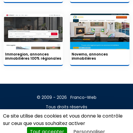
Immoregion, annonces
Novemo, annonces
immobilières 100% régionales
immobilières
© 2009 - 2026
Franco-Web
Tous droits réservés
Ce site utilise des cookies et vous donne le contrôle
Contact
sur ceux que vous souhaitez activer
Mentions légales
Tout accepter
Personnaliser