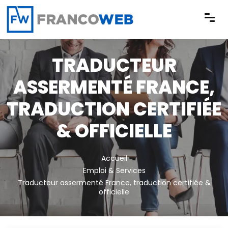
Panneau de gestion des cookies
TRADUCTEUR
ASSERMENTÉ FRANCE,
TRADUCTION CERTIFIÉE
& OFFICIELLE
Accueil
Emploi & Services
Traducteur assermenté France, traduction certifiée &
officielle