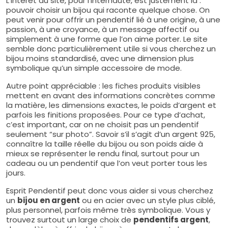
L’intérêt du site, pour l’internaute, est justement là :
pouvoir choisir un bijou qui raconte quelque chose. On
peut venir pour offrir un pendentif lié à une origine, à une
passion, à une croyance, à un message affectif ou
simplement à une forme que l’on aime porter. Le site
semble donc particulièrement utile si vous cherchez un
bijou moins standardisé, avec une dimension plus
symbolique qu’un simple accessoire de mode.
Autre point appréciable : les fiches produits visibles
mettent en avant des informations concrètes comme
la matière, les dimensions exactes, le poids d’argent et
parfois les finitions proposées. Pour ce type d’achat,
c’est important, car on ne choisit pas un pendentif
seulement “sur photo”. Savoir s’il s’agit d’un argent 925,
connaître la taille réelle du bijou ou son poids aide à
mieux se représenter le rendu final, surtout pour un
cadeau ou un pendentif que l’on veut porter tous les
jours.
Esprit Pendentif peut donc vous aider si vous cherchez
un
bijou en argent
ou en acier avec un style plus ciblé,
plus personnel, parfois même très symbolique. Vous y
trouvez surtout un large choix de
pendentifs argent
,