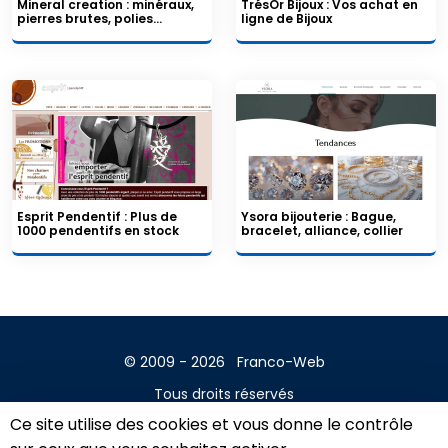
Mineral creation : minéraux,
TrésOr Bijoux : Vos achat en
pierres brutes, polies...
ligne de Bijoux
Esprit Pendentif : Plus de
Ysora bijouterie : Bague,
1000 pendentifs en stock
bracelet, alliance, collier
© 2009 - 2026
Franco-Web
Tous droits réservés
Ce site utilise des cookies et vous donne le contrôle
Contact