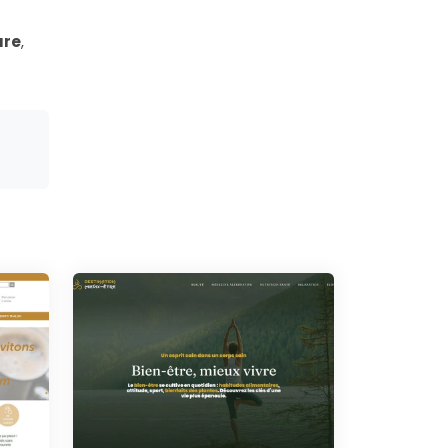
ure
,