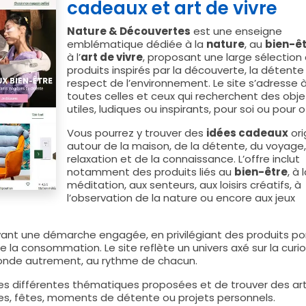
cadeaux et art de vivre
Nature & Découvertes
est une enseigne
emblématique dédiée à la
nature
, au
bien-ê
à l’
art de vivre
, proposant une large sélection
produits inspirés par la découverte, la détente 
respect de l’environnement. Le site s’adresse 
toutes celles et ceux qui recherchent des obje
utiles, ludiques ou inspirants, pour soi ou pour off
Vous pourrez y trouver des
idées cadeaux
ori
autour de la maison, de la détente, du voyage,
relaxation et de la connaissance. L’offre inclut
notamment des produits liés au
bien-être
, à 
méditation, aux senteurs, aux loisirs créatifs, à
l’observation de la nature ou encore aux jeux
nt une démarche engagée, en privilégiant des produits po
la consommation. Le site reflète un univers axé sur la curio
e monde autrement, au rythme de chacun.
les différentes thématiques proposées et de trouver des art
res, fêtes, moments de détente ou projets personnels.