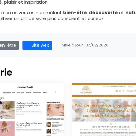
plaisir et inspiration.
 à un univers unique mêlant
bien-être
,
découverte
et
nat
cultiver un art de vivre plus conscient et curieux.
en-être
Site web
Mise à jour :
07/02/2026
rie