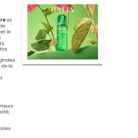
tre
et
 de
et le
à
ts
rir.
ginales
 de la
la
rteurs
sité,
icles